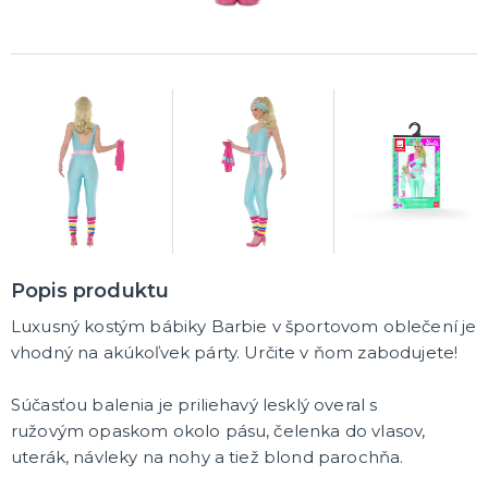
DARČEKY A ŽARTOVNÉ PREDMETY
Vtákoviny, žarty, srandičky
Originálne darčeky
MIKULÁŠ
Všetko pre Mikuláša
Všetko pre anjelov
Všetko pre čertov
VIANOCE
Popis produktu
Všetko pre Santov
Všetko pre elfov
Luxusný kostým bábiky Barbie v športovom oblečení je
Vtipné vianočné kostýmy
vhodný na akúkoľvek párty. Určite v ňom zabodujete!
Vianočné doplnky
Vianočné dekorácie
Balenie darčekov
ĎALŠIE KATEGÓRIE
Súčasťou balenia je priliehavý lesklý overal s
SILVESTER
ružovým opaskom okolo pásu, čelenka do vlasov,
Kostýmy
uterák, návleky na nohy a tiež blond parochňa.
Doplnky