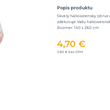
ategórie
íslušenstvo
é narodeniny
Popis produktu
Skvelý halloweensky obrus s
er
HALLOWEEN
zdekoruje Vašu halloweensk
Rozmer: 140 x 260 cm
y
Halloweenske kostýmy
Halloweensky make-up, líč
ďalšie
ie
4,70 €
Doplnky na Halloween
ďalšie kategórie
Halloweenska výzdoba
3,80 € bez DPH