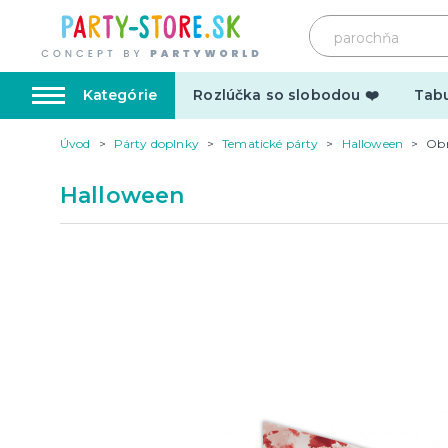
Kategórie
Rozlúčka so slobodou ❤️
Tabu
Úvod
Párty doplnky
Tematické párty
Halloween
Obr
Karnevalové kostýmy
Doplnk
Halloween
Kostýmy pre dospelých
Doplnky
Kostýmy pre deti
Make-up,
tetovani
Hrnčeky
Párty d
Vtipné
Šerpy
Narodeninové
Párty pr
Pre členov rodiny
Tematic