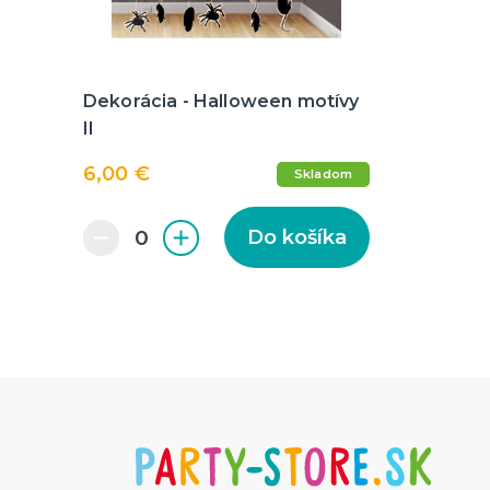
Dekorácia - Halloween motívy
II
6,00 €
Skladom
Do košíka