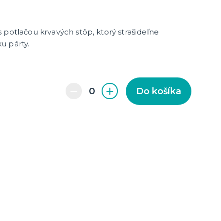
 potlačou krvavých stôp, ktorý strašideľne
u párty.
enie a
Do košíka