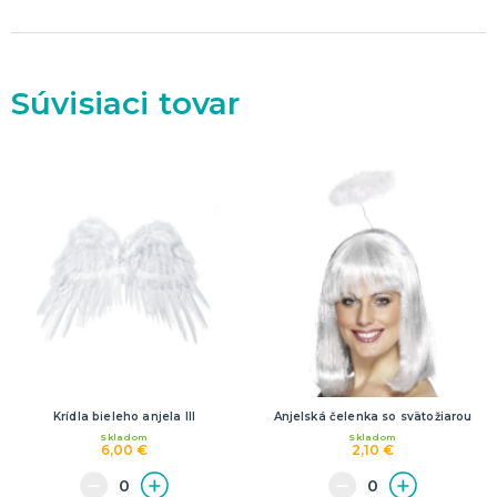
Dekorácie
HALLOWEEN
Halloweenske kostýmy
Súvisiaci tovar
Halloweensky make-up, líčenie a ďalšie
Doplnky na Halloween
Halloweenska výzdoba
ĎALŠIE KATEGÓRIE
Krídla bieleho anjela III
Anjelská čelenka so svätožiarou
Skladom
Skladom
6,00 €
2,10 €