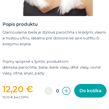
DARČEKY A ŽARTOVNÉ PREDMETY
Vtákoviny, žarty, srandičky
Originálne darčeky
Popis produktu
Glamourama biela je štýlová parochňa s lesklými vlasmi
MIKULÁŠ
Všetko pre Mikuláša
a hustou ofinu, ideálna pre dotvorenie sexi outfitu či
Všetko pre anjelov
kostýmu anjela.
Všetko pre čertov
Pojmy spojené s týmto produktom:
VIANOCE
Všetko pre Santov
dámska parochňa, biela, biele vlasy, dlhé vlasy, rovné
Všetko pre elfov
vlasy, ofina, anjel, party
Vtipné vianočné kostýmy
Vianočné doplnky
Vianočné dekorácie
Balenie darčekov
ĎALŠIE KATEGÓRIE
12,20 €
Do košíka
SILVESTER
10,10 € bez DPH
Kostýmy
Doplnky