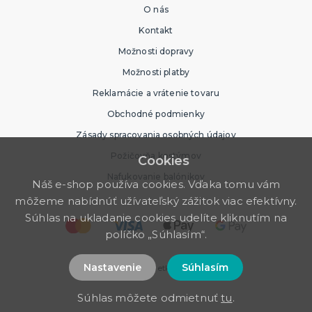
O nás
Kontakt
Možnosti dopravy
Možnosti platby
Reklamácie a vrátenie tovaru
Obchodné podmienky
Zásady spracovania osobných údajov
Požičovňa kostýmov
Cookies
Nafukovanie balónikov
Náš e-shop používa cookies. Vďaka tomu vám
môžeme nabídnúť užívateľský zážitok viac efektívny.
Súhlas na ukladanie cookies udelíte kliknutím na
políčko „Súhlasím“.
Nastavenie
Súhlasím
© 2026 Party Store. Všetky práva vyhradené
Súhlas môžete odmietnuť
tu
.