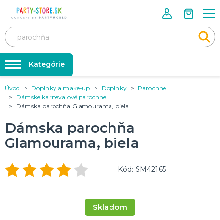
Kategórie
Úvod
Doplnky a make-up
Doplnky
Parochne
Rozlúčka so slobodou ❤️
KARNEVALOVÉ KOSTÝMY
Dámske karnevalové parochne
Kostýmy pre dospelých
Dámska parochňa Glamourama, biela
Tabuľka veľkostí
Kostýmy pre deti
Karnevalové doplnky
Dámska parochňa
Balóniky a hélium
Glamourama, biela
DOPLNKY A MAKE-UP
Doplnky
Párty doplnky
Make-up, dekorácie na kožu, tetovanie, umelé riasy
Kód: SM42165
Trička s potlačou
TRIČKÁ S POTLAČOU
Pivo a Víno
Skladom
Vtipné