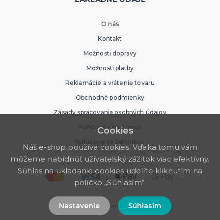
O nás
Kontakt
Možnosti dopravy
Možnosti platby
Reklamácie a vrátenie tovaru
Obchodné podmienky
Zásady spracovania osobných údajov
Požičovňa kostýmov
Cookies
Nafukovanie balónikov
Náš e-shop používa cookies. Vďaka tomu vám
môžeme nabídnúť užívateľský zážitok viac efektívny.
Súhlas na ukladanie cookies udelíte kliknutím na
políčko „Súhlasím“.
Nastavenie
Súhlasím
© 2026 Party Store. Všetky práva vyhradené