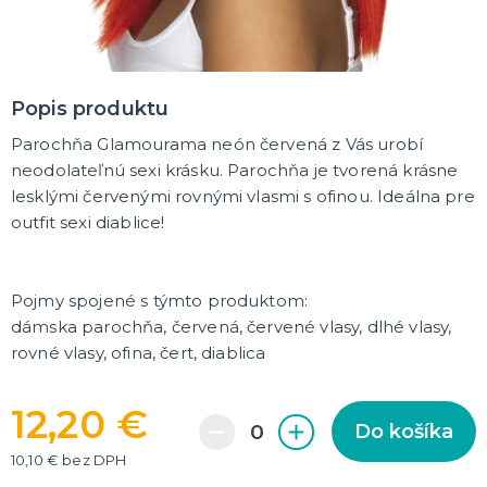
DARČEKY A ŽARTOVNÉ PREDMETY
Vtákoviny, žarty, srandičky
Originálne darčeky
Popis produktu
Parochňa Glamourama neón červená z Vás urobí
MIKULÁŠ
Všetko pre Mikuláša
neodolateľnú sexi krásku. Parochňa je tvorená krásne
Všetko pre anjelov
lesklými červenými rovnými vlasmi s ofinou. Ideálna pre
Všetko pre čertov
outfit sexi diablice!
VIANOCE
Všetko pre Santov
Pojmy spojené s týmto produktom:
Všetko pre elfov
dámska parochňa, červená, červené vlasy, dlhé vlasy,
Vtipné vianočné kostýmy
rovné vlasy, ofina, čert, diablica
Vianočné doplnky
Vianočné dekorácie
Balenie darčekov
ĎALŠIE KATEGÓRIE
12,20 €
SILVESTER
Do košíka
Kostýmy
10,10 € bez DPH
Doplnky