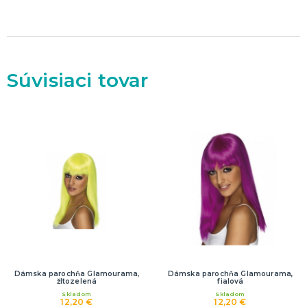
Dekorácie
HALLOWEEN
Halloweenske kostýmy
Halloweensky make-up, líčenie a ďalšie
Súvisiaci tovar
Doplnky na Halloween
Halloweenska výzdoba
ĎALŠIE KATEGÓRIE
Dámska parochňa Glamourama,
Dámska parochňa Glamourama,
žltozelená
fialová
Skladom
Skladom
12,20 €
12,20 €