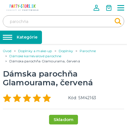
Kategórie
Úvod
Doplnky a make-up
Doplnky
Parochne
Rozlúčka so slobodou ❤️
KARNEVALOVÉ KOSTÝMY
Dámske karnevalové parochne
Kostýmy pre dospelých
Dámska parochňa Glamourama, červená
Tabuľka veľkostí
Kostýmy pre deti
Karnevalové doplnky
Dámska parochňa
Balóniky a hélium
Glamourama, červená
DOPLNKY A MAKE-UP
Doplnky
Párty doplnky
Make-up, dekorácie na kožu, tetovanie, umelé riasy
Kód: SM42163
Trička s potlačou
TRIČKÁ S POTLAČOU
Pivo a Víno
Skladom
Vtipné