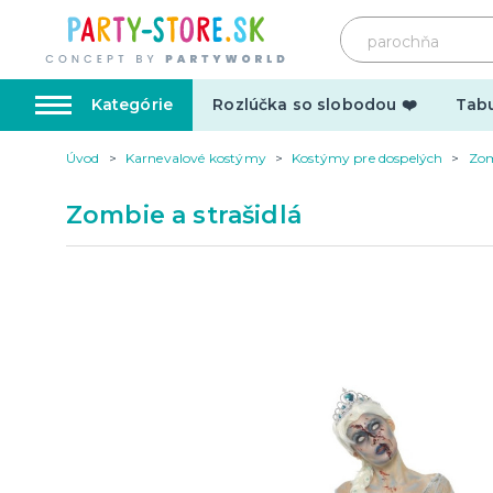
Kategórie
Rozlúčka so slobodou ❤️
Tabu
Úvod
Karnevalové kostýmy
Kostýmy pre dospelých
Zom
Karnevalové kostýmy
Doplnk
Zombie a strašidlá
Kostýmy pre dospelých
Doplnky
Kostýmy pre deti
Make-up,
tetovani
Hrnčeky
Párty d
Vtipné
Šerpy
Narodeninové
Párty pr
Pre členov rodiny
Tematic