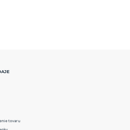
DAJE
enie tovaru
enky