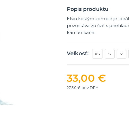
ategórie
íslušenstvo
é narodeniny
Popis produktu
Elsin kostým zombie je ide
er
HALLOWEEN
pozostáva zo šiat s priehľa
kamienkami.
y
Halloweenske kostýmy
Halloweensky make-up, líč
ďalšie
ie
Doplnky na Halloween
Veľkosť:
XS
S
M
ďalšie kategórie
Halloweenska výzdoba
33,00 €
27,30 € bez DPH