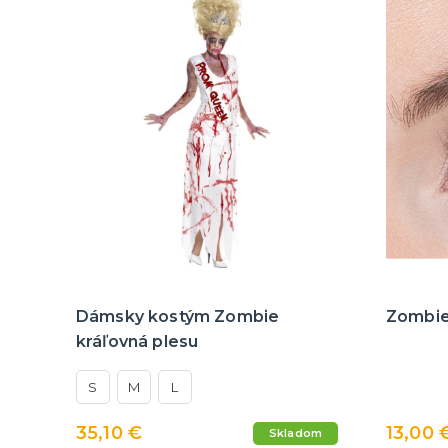
Dámsky kostým Zombie
Zombie
kráľovná plesu
S
M
L
35,10 €
13,00 
Skladom