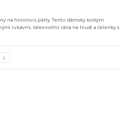
álny na hororovú párty. Tento dámsky kostým
dnými rukávmi, latexového rána na hrudi a čelenky s
enie a
L