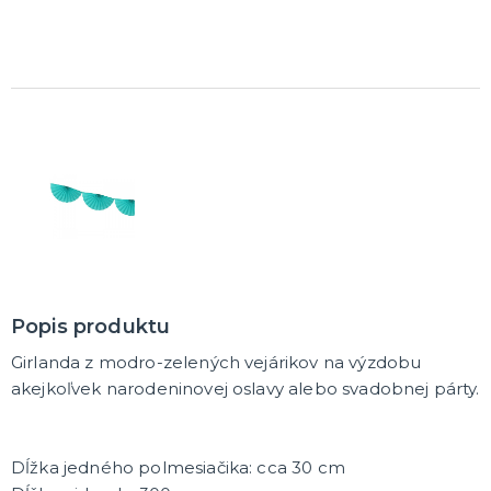
DARČEKY A ŽARTOVNÉ PREDMETY
Vtákoviny, žarty, srandičky
Originálne darčeky
MIKULÁŠ
Všetko pre Mikuláša
Všetko pre anjelov
Všetko pre čertov
VIANOCE
Všetko pre Santov
Popis produktu
Všetko pre elfov
Vtipné vianočné kostýmy
Girlanda z modro-zelených vejárikov na výzdobu
Vianočné doplnky
Vianočné dekorácie
Balenie darčekov
ĎALŠIE KATEGÓRIE
akejkoľvek narodeninovej oslavy alebo svadobnej párty.
SILVESTER
Kostýmy
Dĺžka jedného polmesiačika: cca 30 cm
Doplnky