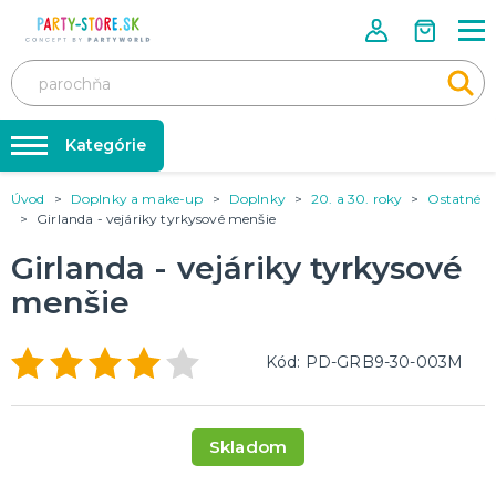
Kategórie
Úvod
Doplnky a make-up
Doplnky
20. a 30. roky
Ostatné
Rozlúčka so slobodou ❤️
KARNEVALOVÉ KOSTÝMY
Girlanda - vejáriky tyrkysové menšie
Kostýmy pre dospelých
Tabuľka veľkostí
Girlanda - vejáriky tyrkysové
Kostýmy pre deti
Karnevalové doplnky
menšie
Balóniky a hélium
DOPLNKY A MAKE-UP
Doplnky
Párty doplnky
Kód: PD-GRB9-30-003M
Make-up, dekorácie na kožu, tetovanie, umelé riasy
Trička s potlačou
TRIČKÁ S POTLAČOU
Skladom
Pivo a Víno
Vtipné