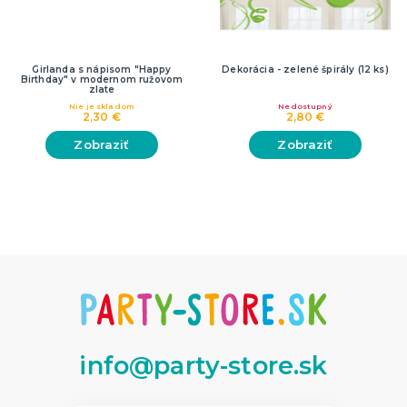
Girlanda s nápisom "Happy
Dekorácia - zelené špirály (12 ks)
Birthday" v modernom ružovom
zlate
Nie je skladom
Nedostupný
2,30 €
2,80 €
Zobraziť
Zobraziť
info@party-store.sk