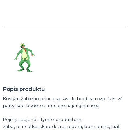
DARČEKY A ŽARTOVNÉ PREDMETY
Vtákoviny, žarty, srandičky
Originálne darčeky
MIKULÁŠ
Všetko pre Mikuláša
Všetko pre anjelov
Všetko pre čertov
VIANOCE
Všetko pre Santov
Všetko pre elfov
Popis produktu
Vtipné vianočné kostýmy
Kostým žabieho princa sa skvele hodí na rozprávkové
Vianočné doplnky
Vianočné dekorácie
Balenie darčekov
ĎALŠIE KATEGÓRIE
párty, kde budete zaručene najoriginálnejší.
SILVESTER
Pojmy spojené s týmto produktom:
Kostýmy
Doplnky
žaba, princátko, škaredé, rozprávka, bozk, princ, kráľ,