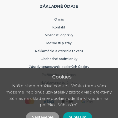
ZÁKLADNÉ ÚDAJE
O nás
Kontakt
Možnosti dopravy
Možnosti platby
Reklamácie a vrátenie tovaru
Obchodné podmienky
Zásady spracovania osobných údajov
Požičovňa kostýmov
Cookies
Nafukovanie balónikov
Náš e-shop používa cookies. Vďaka tomu vám
môžeme nabídnúť užívateľský zážitok viac efektívny.
Súhlas na ukladanie cookies udelíte kliknutím na
políčko „Súhlasím“.
Nastavenie
Súhlasím
© 2026 Party Store. Všetky práva vyhradené