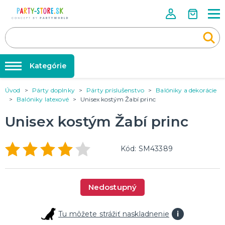
Kategórie
Úvod
Párty doplnky
Párty príslušenstvo
Balóniky a dekorácie
Rozlúčka so slobodou ❤️
KARNEVALOVÉ KOSTÝMY
Balóniky latexové
Unisex kostým Žabí princ
Kostýmy pre dospelých
Tabuľka veľkostí
Unisex kostým Žabí princ
Kostýmy pre deti
Karnevalové doplnky
Balóniky a hélium
DOPLNKY A MAKE-UP
Kód: SM43389
Doplnky
Párty doplnky
Make-up, dekorácie na kožu, tetovanie, umelé riasy
Trička s potlačou
Nedostupný
TRIČKÁ S POTLAČOU
Pivo a Víno
Tu môžete strážiť naskladnenie
i
Vtipné