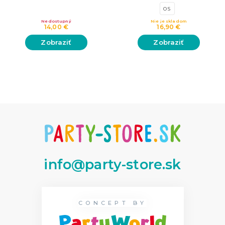
OS
Nedostupný
Nie je skladom
14,00 €
16,90 €
Zobraziť
Zobraziť
info@party-store.sk
CONCEPT BY