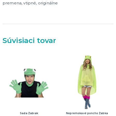
Dekorácie
premena, vtipné, originálne
HALLOWEEN
Halloweenske kostýmy
Halloweensky make-up, líčenie a ďalšie
Doplnky na Halloween
Súvisiaci tovar
Halloweenska výzdoba
ĎALŠIE KATEGÓRIE
Sada Žabiak
Nepremokavé poncho Žabka