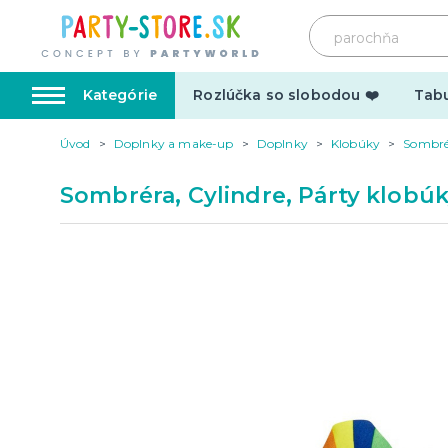
Kategórie
Rozlúčka so slobodou ❤️
Tabu
Úvod
Doplnky a make-up
Doplnky
Klobúky
Sombrér
Karnevalové kostýmy
Doplnk
Sombréra, Cylindre, Párty klobú
Kostýmy pre dospelých
Doplnky
Kostýmy pre deti
Make-up,
tetovani
Hrnčeky
Párty d
Vtipné
Šerpy
Narodeninové
Párty pr
Pre členov rodiny
Tematic