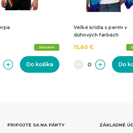
erpa
Veľké krídla s perím v
dúhových farbách
15,60 €
Skladom
Do košíka
Do k
PRIPOJTE SA NA PÁRTY
ZÁKLADNÉ Ú