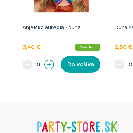
Anjelská aureola - dúha
Dúha š
3,40 €
2,80 €
Skladom
Do košíka