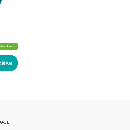
Skladom
ošíka
DAJE