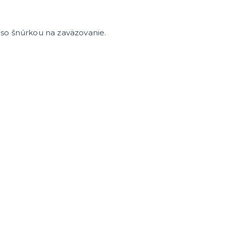
so šnúrkou na zaväzovanie.
enie a