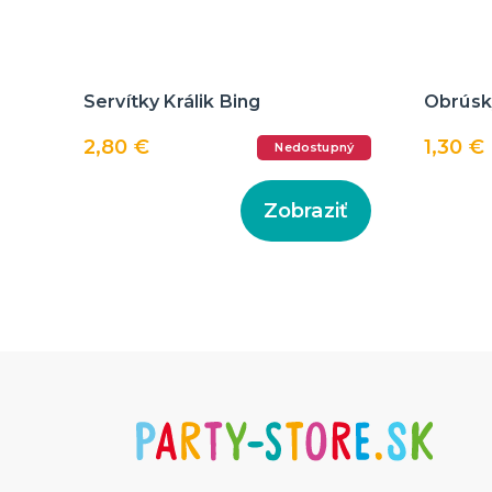
Servítky Králik Bing
Obrúsk
2,80 €
1,30 €
Nedostupný
Zobraziť