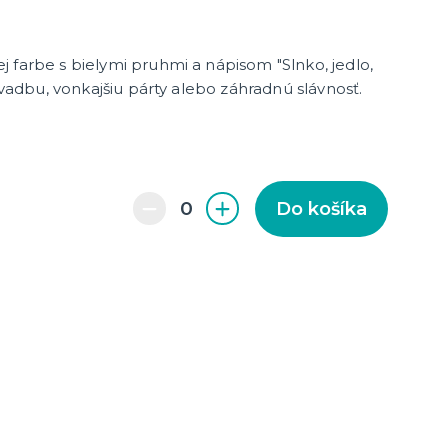
 farbe s bielymi pruhmi a nápisom "Slnko, jedlo,
 svadbu, vonkajšiu párty alebo záhradnú slávnosť.
enie a
Do košíka