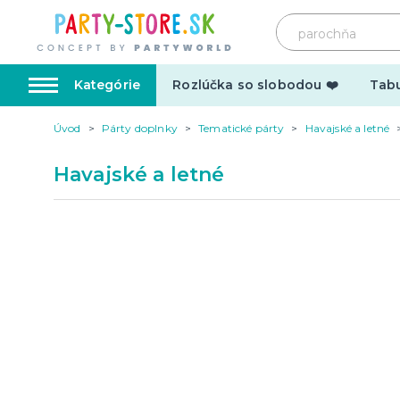
Kategórie
Rozlúčka so slobodou ❤️
Tabu
Úvod
Párty doplnky
Tematické párty
Havajské a letné
Karnevalové kostýmy
Doplnk
Havajské a letné
Kostýmy pre dospelých
Doplnky
Kostýmy pre deti
Make-up,
tetovani
Hrnčeky
Párty d
Vtipné
Šerpy
Narodeninové
Párty pr
Pre členov rodiny
Tematic