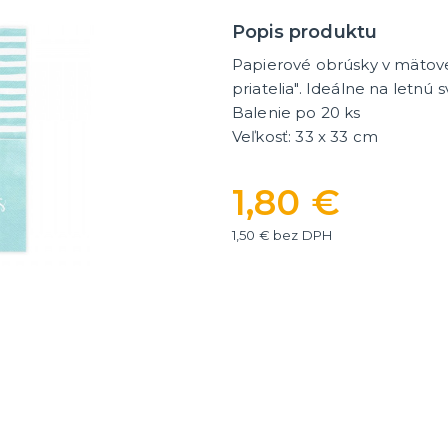
ategórie
íslušenstvo
é narodeniny
Popis produktu
Papierové obrúsky v mätovej
er
HALLOWEEN
priatelia". Ideálne na letnú
Balenie po 20 ks
y
Halloweenske kostýmy
Veľkosť: 33 x 33 cm
Halloweensky make-up, líč
ďalšie
ie
Doplnky na Halloween
1,80 €
ďalšie kategórie
Halloweenska výzdoba
1,50 € bez DPH