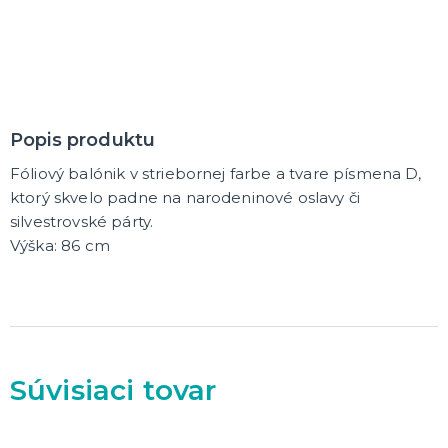
DARČEKY A ŽARTOVNÉ PREDMETY
Vtákoviny, žarty, srandičky
Originálne darčeky
MIKULÁŠ
Popis produktu
Všetko pre Mikuláša
Fóliový balónik v striebornej farbe a tvare písmena D,
Všetko pre anjelov
ktorý skvelo padne na narodeninové oslavy či
Všetko pre čertov
silvestrovské párty.
Výška: 86 cm
VIANOCE
Všetko pre Santov
Všetko pre elfov
Vtipné vianočné kostýmy
Vianočné doplnky
Vianočné dekorácie
Balenie darčekov
ĎALŠIE KATEGÓRIE
Súvisiaci tovar
SILVESTER
Kostýmy
Doplnky