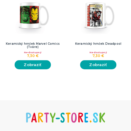
Keramický hrnček Marvel Comics
Keramický hrnček Deadpool
(Tváre)
Nedostupný
Nedostupný
7,30 €
7,30 €
Zobraziť
Zobraziť