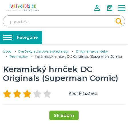
Kategórie
Úvod
Darčeky a žartovné predmety
Originálne darčeky
Rozlúčka so slobodou ❤️
KARNEVALOVÉ KOSTÝMY
Pre mužov
Keramický hrnček DC Originals (Superman Comic)
Kostýmy pre dospelých
Tabuľka veľkostí
Keramický hrnček DC
Kostýmy pre deti
Karnevalové doplnky
Originals (Superman Comic)
Balóniky a hélium
DOPLNKY A MAKE-UP
Doplnky
Párty doplnky
Kód: MG23665
Make-up, dekorácie na kožu, tetovanie, umelé riasy
Trička s potlačou
TRIČKÁ S POTLAČOU
Skladom
Pivo a Víno
Vtipné