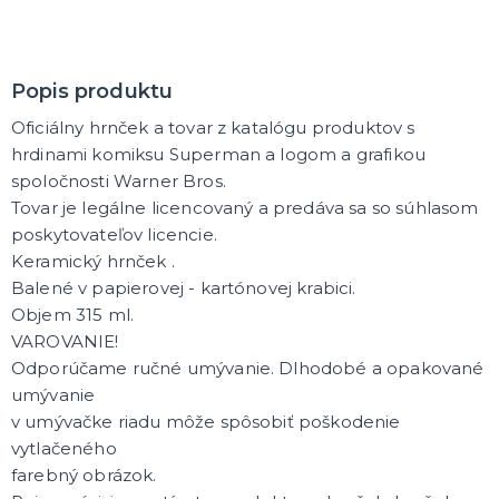
DARČEKY A ŽARTOVNÉ PREDMETY
Vtákoviny, žarty, srandičky
Originálne darčeky
Popis produktu
Oficiálny hrnček a tovar z katalógu produktov s
MIKULÁŠ
hrdinami komiksu Superman a logom a grafikou
Všetko pre Mikuláša
spoločnosti Warner Bros.
Všetko pre anjelov
Tovar je legálne licencovaný a predáva sa so súhlasom
Všetko pre čertov
poskytovateľov licencie.
Keramický hrnček .
VIANOCE
Balené v papierovej - kartónovej krabici.
Všetko pre Santov
Objem 315 ml.
Všetko pre elfov
VAROVANIE!
Vtipné vianočné kostýmy
Odporúčame ručné umývanie. Dlhodobé a opakované
Vianočné doplnky
Vianočné dekorácie
Balenie darčekov
ĎALŠIE KATEGÓRIE
umývanie
v umývačke riadu môže spôsobiť poškodenie
SILVESTER
vytlačeného
Kostýmy
farebný obrázok.
Doplnky