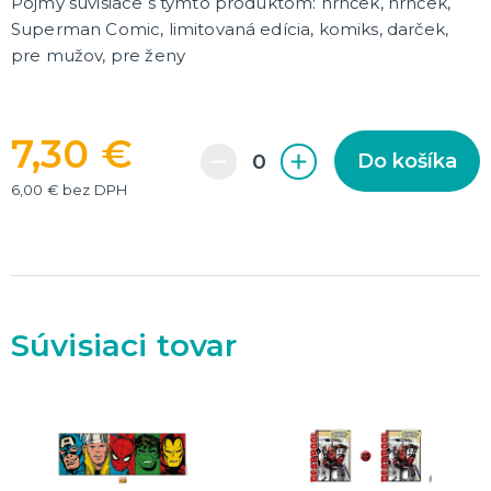
Pojmy súvisiace s týmto produktom: hrnček, hrnček,
Dekorácie
Superman Comic, limitovaná edícia, komiks, darček,
pre mužov, pre ženy
HALLOWEEN
Halloweenske kostýmy
Halloweensky make-up, líčenie a ďalšie
Doplnky na Halloween
7,30 €
Do košíka
Halloweenska výzdoba
ĎALŠIE KATEGÓRIE
6,00 € bez DPH
Súvisiaci tovar