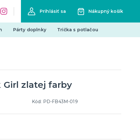
Prihlásiť sa
Nákupný košík
m
Párty doplnky
Trička s potlačou
Zástery s potlačou
Pre členov rodiny
Hobby a profesie
Vtipné
 Girl zlatej farby
ďalšie kategórie
Narodeniny
Mestá
Kód: PD-FB43M-019
edmety
Mikuláš
Všetko pre Mikuláša
Všetko pre anjelov
Všetko pre čertov