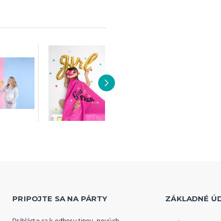
PRIPOJTE SA NA PÁRTY
ZÁKLADNÉ Ú
Prihláste sa k odberu tipov, nových