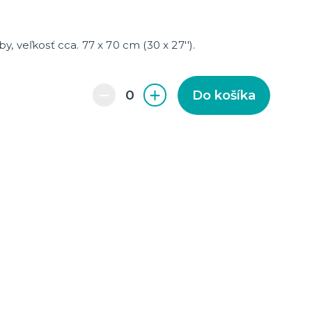
rby, veľkosť cca. 77 x 70 cm (30 x 27'').
Do košíka
enie a