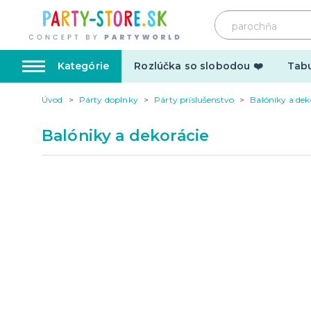
Kategórie
Rozlúčka so slobodou ❤️
Tabu
Úvod
Párty doplnky
Párty príslušenstvo
Balóniky a dek
Karnevalové kostýmy
Doplnk
Balóniky a dekorácie
Kostýmy pre dospelých
Doplnky
Kostýmy pre deti
Make-up,
tetovani
Hrnčeky
Párty d
Vtipné
Šerpy
Narodeninové
Párty pr
Pre členov rodiny
Tematic