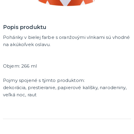
DARČEKY A ŽARTOVNÉ PREDMETY
Vtákoviny, žarty, srandičky
Originálne darčeky
Popis produktu
Poháriky v bielej farbe s oranžovými vlnkami sú vhodné
MIKULÁŠ
na akúkoľvek oslavu.
Všetko pre Mikuláša
Všetko pre anjelov
Všetko pre čertov
Objem: 266 ml
VIANOCE
Pojmy spojené s týmto produktom:
Všetko pre Santov
dekorácia, prestieranie, papierové kalíšky, narodeniny,
Všetko pre elfov
veľká noc, raut
Vtipné vianočné kostýmy
Vianočné doplnky
Vianočné dekorácie
Balenie darčekov
ĎALŠIE KATEGÓRIE
SILVESTER
Kostýmy
Doplnky