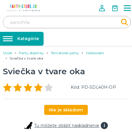
Kategórie
Úvod
Párty doplnky
Tematické párty
Halloween
Rozlúčka so slobodou ❤️
KARNEVALOVÉ KOSTÝMY
Sviečka v tvare oka
Kostýmy pre dospelých
Tabuľka veľkostí
Sviečka v tvare oka
Kostýmy pre deti
Karnevalové doplnky
Balóniky a hélium
DOPLNKY A MAKE-UP
Kód: PD-SDL40H-OP
Doplnky
Párty doplnky
Make-up, dekorácie na kožu, tetovanie, umelé riasy
Trička s potlačou
Nie je skladom
TRIČKÁ S POTLAČOU
Pivo a Víno
Tu môžete strážiť naskladnenie
i
Vtipné