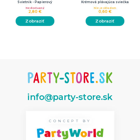
Svietnik - Papierový
Krémová plávajúca sviečka
Nedostupný
Nie je skladom
2,80 €
0,60 €
Zobraziť
Zobraziť
info@party-store.sk
CONCEPT BY