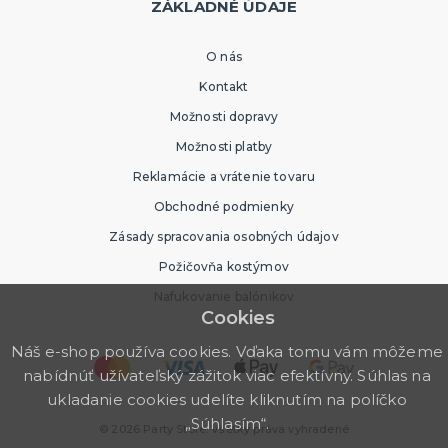
ZÁKLADNÉ ÚDAJE
O nás
Kontakt
Možnosti dopravy
Možnosti platby
Reklamácie a vrátenie tovaru
Obchodné podmienky
Zásady spracovania osobných údajov
Požičovňa kostýmov
Nafukovanie balónikov
Cookies
Náš e-shop používa cookies. Vďaka tomu vám môžeme
nabídnúť užívateľský zážitok viac efektívny. Súhlas na
ukladanie cookies udelíte kliknutím na políčko
„Súhlasím“.
© 2026 Party Store. Všetky práva vyhradené