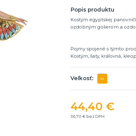
ategórie
íslušenstvo
é narodeniny
Popis produktu
Kostým egyptskej panovníčky
er
HALLOWEEN
ozdobným golierom a ozdob
y
Halloweenske kostýmy
Halloweensky make-up, líč
ďalšie
Pojmy spojené s týmto pro
ie
Doplnky na Halloween
Kostým, šaty, kráľovná, kleop
ďalšie kategórie
Halloweenska výzdoba
Veľkosť:
M
44,40 €
36,70 € bez DPH