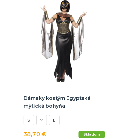
Dámsky kostým Egyptská
mýtická bohyňa
S
M
L
38,70 €
Skladom