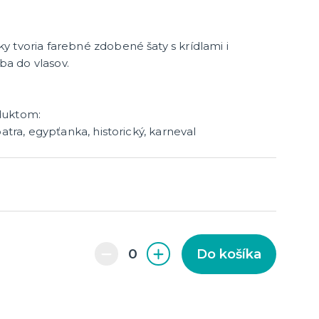
 tvoria farebné zdobené šaty s krídlami i
a do vlasov.
enie a
duktom:
atra, egypťanka, historický, karneval
Do košíka