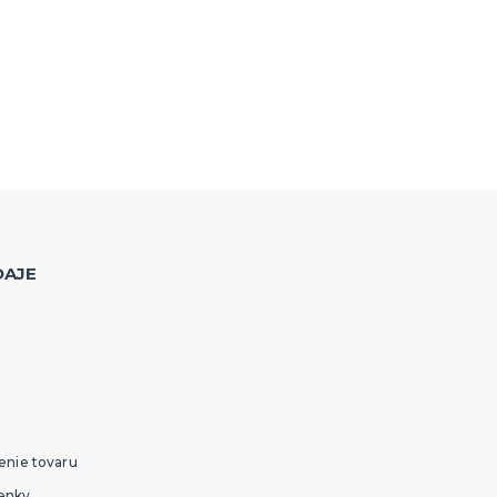
DAJE
enie tovaru
enky