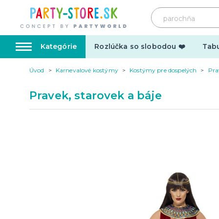
Kategórie
Rozlúčka so slobodou ❤️
Tabu
Úvod
Karnevalové kostýmy
Kostýmy pre dospelých
Pra
Karnevalové kostýmy
Doplnk
Pravek, starovek a báje
Kostýmy pre dospelých
Doplnky
Kostýmy pre deti
Make-up,
tetovani
Hrnčeky
Párty d
Vtipné
Šerpy
Narodeninové
Párty pr
Pre členov rodiny
Tematic