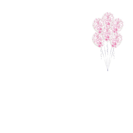
ďalšie kategórie
ďalšie k
Pre páry
Hobby a profesie
Párty pr
Významn
Vianoce
Silvest
Všetko pre Santov
Kostým
Všetko pre elfov
Doplnky
Vtipné vianočné kostýmy
Dekorác
ďalšie kategórie
Vianočné doplnky
Vianočné dekorácie
Balenie darčekov