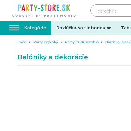
Kategórie
Rozlúčka so slobodou ❤️
Tabu
Úvod
Párty doplnky
Párty príslušenstvo
Balóniky a dek
Karnevalové kostýmy
Doplnk
Balóniky a dekorácie
Kostýmy pre dospelých
Doplnky
Kostýmy pre deti
Make-up,
tetovani
Hrnčeky
Párty d
Vtipné
Šerpy
Narodeninové
Párty pr
Pre členov rodiny
Tematic