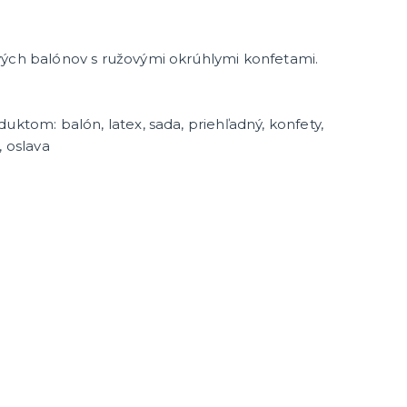
vých balónov s ružovými okrúhlymi konfetami.
uktom: balón, latex, sada, priehľadný, konfety,
enie a
, oslava