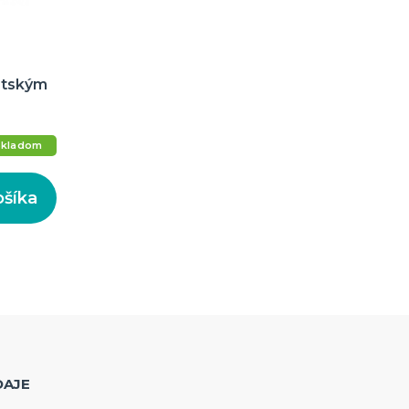
detským
Skladom
ošíka
DAJE