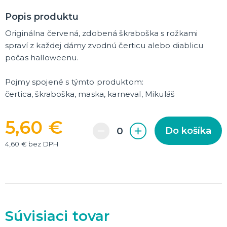
Popis produktu
DARČEKY A ŽARTOVNÉ PREDMETY
Vtákoviny, žarty, srandičky
Originálna červená, zdobená škraboška s rožkami
Originálne darčeky
spraví z každej dámy zvodnú čerticu alebo diablicu
počas halloweenu.
MIKULÁŠ
Všetko pre Mikuláša
Pojmy spojené s týmto produktom:
Všetko pre anjelov
čertica, škraboška, maska, karneval, Mikuláš
Všetko pre čertov
5,60 €
VIANOCE
Do košíka
Všetko pre Santov
4,60 € bez DPH
Všetko pre elfov
Vtipné vianočné kostýmy
Vianočné doplnky
Vianočné dekorácie
Balenie darčekov
ĎALŠIE KATEGÓRIE
SILVESTER
Kostýmy
Súvisiaci tovar
Doplnky