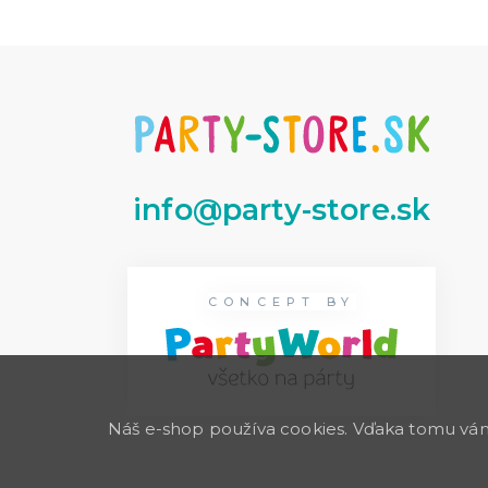
info@party-store.sk
CONCEPT BY
Náš e-shop používa cookies. Vďaka tomu vám 