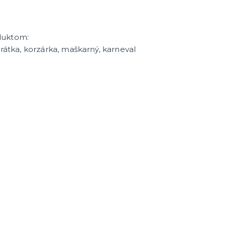
duktom:
irátka, korzárka, maškarný, karneval
enie a