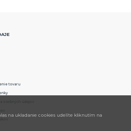
DAJE
enie tovaru
enky
ia osobných údajov
mov
as na ukladanie cookies udelíte kliknutím na
nikov