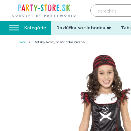
Kategórie
Rozlúčka so slobodou ❤️
Tabu
Úvod
Detský kostým Pirátka čierna
Karnevalové kostýmy
Doplnk
Kostýmy pre dospelých
Doplnky
Kostýmy pre deti
Make-up,
tetovani
Hrnčeky
Párty d
Vtipné
Šerpy
Narodeninové
Párty pr
Pre členov rodiny
Tematic