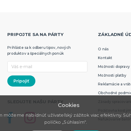
PRIPOJTE SA NA PÁRTY
ZÁKLADNÉ Ú
Prihláste sa k odberu tipov, nových
O nás
produktov a špeciálnych ponúk
Kontakt
Možnosti dopravy
Možnosti platby
Reklamácie a vrát
Obchodné podmi
SLEDUJTE NAŠU PÁRTY
Zásady spracovan
Cookies
Požičovňa kostý
môžeme nabídnúť užívateľský zážitok viac efektívny. Súhl
Nafukovanie baló
políčko „Súhlasím“.