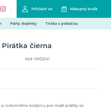
Prihlásiť sa
Nákupný košík
m
Párty doplnky
Trička s potlačou
Pirátka čierna
Zástery s potlačou
Pre členov rodiny
Hobby a profesie
Kód: SM32341
Vtipné
ďalšie kategórie
Narodeniny
Mestá
edmety
Mikuláš
Všetko pre Mikuláša
Všetko pre anjelov
 a roztomilého kostýmu pre malé pirátky sú
Všetko pre čertov