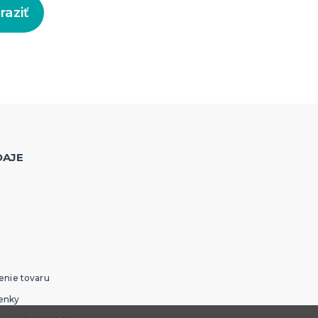
raziť
DAJE
enie tovaru
enky