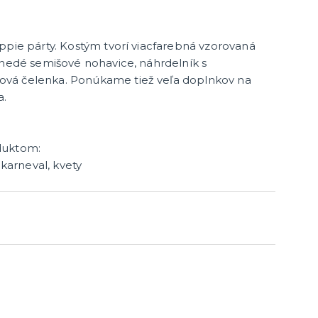
ppie párty. Kostým tvorí
viacfarebná vzorovaná
hnedé semišové nohavice, náhrdelník s
vá čelenka.
Ponúkame tiež veľa doplnkov na
a.
enie a
duktom:
 karneval, kvety