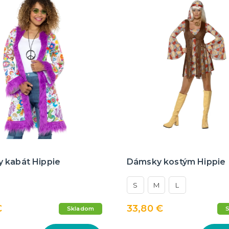
 kabát Hippie
Dámsky kostým Hippie
S
M
L
€
33,80 €
Skladom