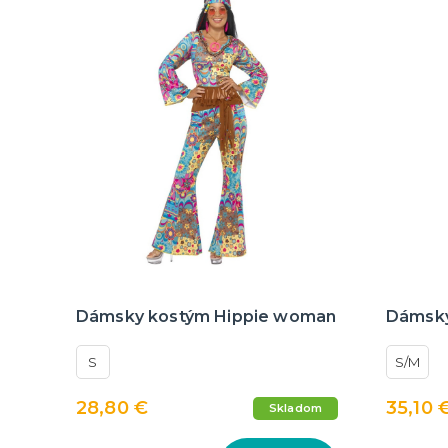
Dámsky kostým Hippie woman
Dámsky
S
S/M
28,80 €
35,10 
Skladom