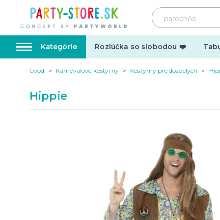
Kategórie
Rozlúčka so slobodou ❤️
Tabu
Úvod
Karnevalové kostýmy
Kostýmy pre dospelých
Hip
Karnevalové kostýmy
Doplnk
Hippie
Kostýmy pre dospelých
Doplnky
Kostýmy pre deti
Make-up,
tetovani
Hrnčeky
Párty d
Vtipné
Šerpy
Narodeninové
Párty pr
Pre členov rodiny
Tematic