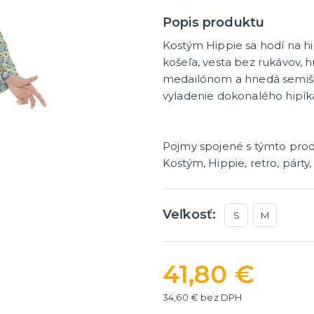
ategórie
íslušenstvo
é narodeniny
Popis produktu
Kostým Hippie sa hodí na hi
er
HALLOWEEN
košeľa, vesta bez rukávov, 
medailónom a hnedá semišo
y
Halloweenske kostýmy
vyladenie dokonalého hipík
Halloweensky make-up, líč
ďalšie
ie
Doplnky na Halloween
ďalšie kategórie
Halloweenska výzdoba
Pojmy spojené s týmto pro
Kostým, Hippie, retro, párty,
Veľkosť:
S
M
41,80 €
34,60 € bez DPH