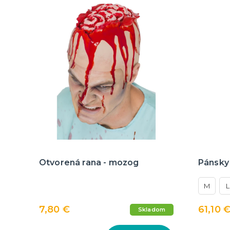
Otvorená rana - mozog
Pánsky
M
L
7,80 €
61,10 
Skladom