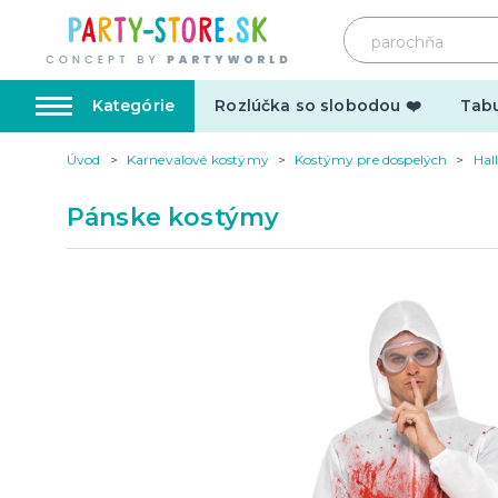
Kategórie
Rozlúčka so slobodou ❤️
Tabu
Úvod
Karnevalové kostýmy
Kostýmy pre dospelých
Hal
Karnevalové kostýmy
Doplnk
Pánske kostýmy
Kostýmy pre dospelých
Doplnky
Kostýmy pre deti
Make-up,
tetovani
Hrnčeky
Párty d
Vtipné
Šerpy
Narodeninové
Párty pr
Pre členov rodiny
Tematic