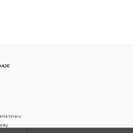
DAJE
enie tovaru
enky