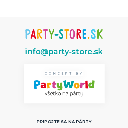
Dekorácie
HALLOWEEN
Halloweenske kostýmy
Halloweensky make-up, líčenie a ďalšie
Doplnky na Halloween
Halloweenska výzdoba
ĎALŠIE KATEGÓRIE
info@party-store.sk
CONCEPT BY
PRIPOJTE SA NA PÁRTY