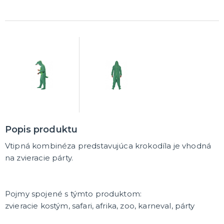
DARČEKY A ŽARTOVNÉ PREDMETY
Vtákoviny, žarty, srandičky
Originálne darčeky
MIKULÁŠ
Všetko pre Mikuláša
Všetko pre anjelov
Všetko pre čertov
VIANOCE
Popis produktu
Všetko pre Santov
Vtipná kombinéza predstavujúca krokodíla je vhodná
Všetko pre elfov
na zvieracie párty.
Vtipné vianočné kostýmy
Vianočné doplnky
Vianočné dekorácie
Balenie darčekov
ĎALŠIE KATEGÓRIE
Pojmy spojené s týmto produktom:
SILVESTER
zvieracie kostým, safari, afrika, zoo, karneval, párty
Kostýmy
Doplnky